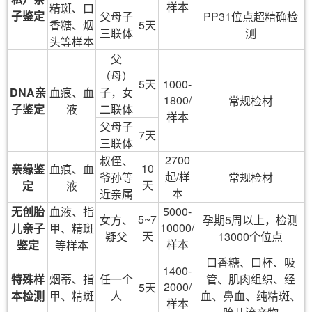
样本
精斑、口
子鉴定
父母子
PP31位点超精确检
香糖、烟
5天
三联体
测
头等样本
父
（母）
5天
1000-
DNA亲
血痕、血
子，女
1800/
常规检材
子鉴定
液
二联体
样本
父母子
7天
三联体
2700
叔侄、
10
亲缘鉴
血痕、血
起/样
爷孙等
常规检材
天
定
液
本
近亲属
无创胎
血液、指
5000-
5~7
女方、
孕期5周以上，检测
10000/
儿亲子
甲、精斑
天
疑父
13000个位点
样本
鉴定
等样本
口香糖、口杯、吸
1400-
特殊样
烟蒂、指
任一个
管、肌肉组织、经
2000/
5天
本检测
甲、精斑
人
血、鼻血、纯精斑、
样本