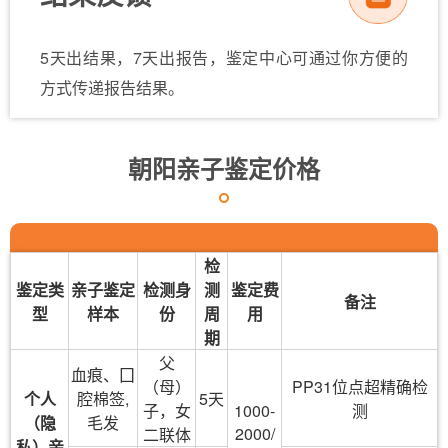
5天出结果，7天出报告，鉴定中心可通过你方便的
方式传递报告结果。
朝阳亲子鉴定价格
检
鉴定类
亲子鉴定
检测身
测
鉴定费
备注
型
样本
份
周
用
期
父
血痕、囗
（母）
PP31位点超精确检
个人
腔棉签,
5天
子，女
1000-
测
（隐
毛发
2000/
二联体
私）亲