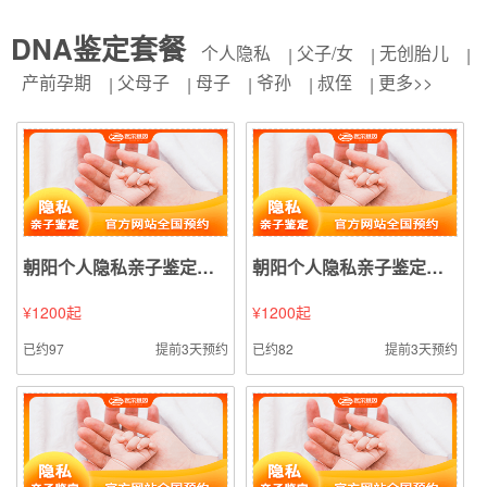
DNA鉴定套餐
个人隐私
父子/女
无创胎儿
产前孕期
父母子
母子
爷孙
叔侄
更多>>
朝阳个人隐私亲子鉴定（血液血痕样本鉴定）
朝阳个人隐私亲子鉴定（毛发样本鉴定）
¥1200起
¥1200起
已约97
提前3天预约
已约82
提前3天预约