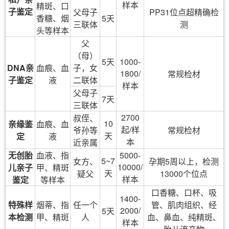
样本
精斑、口
子鉴定
父母子
PP31位点超精确检
香糖、烟
5天
三联体
测
头等样本
父
（母）
5天
1000-
DNA亲
血痕、血
子，女
1800/
常规检材
子鉴定
液
二联体
样本
父母子
7天
三联体
2700
叔侄、
10
亲缘鉴
血痕、血
起/样
爷孙等
常规检材
天
定
液
本
近亲属
无创胎
血液、指
5000-
5~7
女方、
孕期5周以上，检测
10000/
儿亲子
甲、精斑
天
疑父
13000个位点
样本
鉴定
等样本
口香糖、口杯、吸
1400-
特殊样
烟蒂、指
任一个
管、肌肉组织、经
2000/
5天
本检测
甲、精斑
人
血、鼻血、纯精斑、
样本