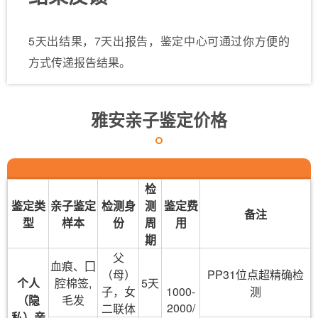
5天出结果，7天出报告，鉴定中心可通过你方便的
方式传递报告结果。
雅安亲子鉴定价格
检
鉴定类
亲子鉴定
检测身
测
鉴定费
备注
型
样本
份
周
用
期
父
血痕、囗
（母）
PP31位点超精确检
个人
腔棉签,
5天
子，女
1000-
测
（隐
毛发
2000/
二联体
私）亲