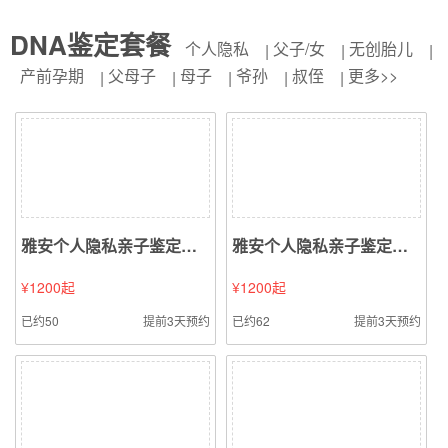
DNA鉴定套餐
个人隐私
父子/女
无创胎儿
产前孕期
父母子
母子
爷孙
叔侄
更多>>
雅安个人隐私亲子鉴定（血液血痕样本鉴定）
雅安个人隐私亲子鉴定（毛发样本鉴定）
¥1200起
¥1200起
已约50
提前3天预约
已约62
提前3天预约