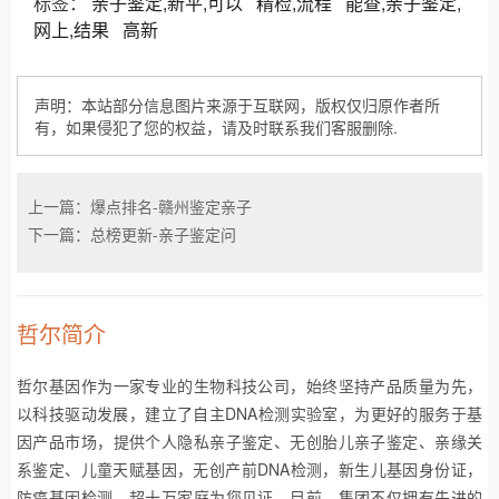
标签：
亲子鉴定,新平,可以
精检,流程
能查,亲子鉴定,
网上,结果
高新
声明：本站部分信息图片来源于互联网，版权仅归原作者所
有，如果侵犯了您的权益，请及时联系我们客服删除.
上一篇：爆点排名-赣州鉴定亲子
下一篇：总榜更新-亲子鉴定问
哲尔简介
哲尔基因作为一家专业的生物科技公司，始终坚持产品质量为先，
以科技驱动发展，建立了自主DNA检测实验室，为更好的服务于基
因产品市场，提供个人隐私亲子鉴定、无创胎儿亲子鉴定、亲缘关
系鉴定、儿童天赋基因，无创产前DNA检测，新生儿基因身份证，
防癌基因检测，超十万家庭为您见证。目前，集团不仅拥有先进的