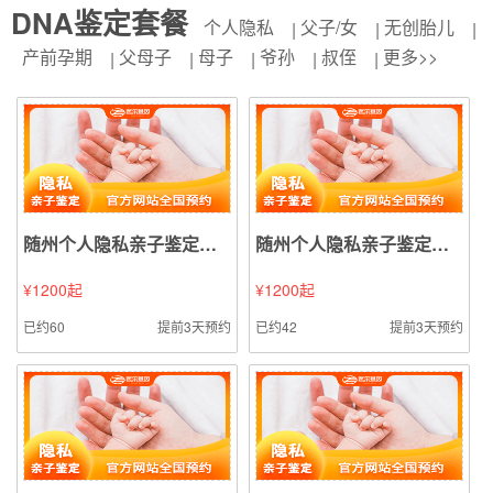
DNA鉴定套餐
个人隐私
父子/女
无创胎儿
产前孕期
父母子
母子
爷孙
叔侄
更多>>
随州个人隐私亲子鉴定（血液血痕样本鉴定）
随州个人隐私亲子鉴定（毛发样本鉴定）
¥1200起
¥1200起
已约60
提前3天预约
已约42
提前3天预约