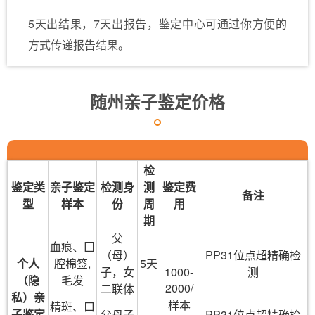
5天出结果，7天出报告，鉴定中心可通过你方便的
方式传递报告结果。
随州亲子鉴定价格
检
鉴定类
亲子鉴定
检测身
测
鉴定费
备注
型
样本
份
周
用
期
父
血痕、囗
（母）
PP31位点超精确检
个人
腔棉签,
5天
子，女
1000-
测
（隐
毛发
2000/
二联体
私）亲
样本
精斑、口
子鉴定
父母子
PP31位点超精确检