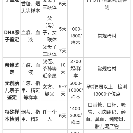
香糖、烟
5天
三联体
测
头等样本
父
（母）
5天
1000-
DNA亲
血痕、血
子，女
1800/
常规检材
子鉴定
液
二联体
样本
父母子
7天
三联体
2700
叔侄、
10
亲缘鉴
血痕、血
起/样
爷孙等
常规检材
天
定
液
本
近亲属
无创胎
血液、指
5000-
5~7
女方、
孕期5周以上，检测
10000/
儿亲子
甲、精斑
天
疑父
13000个位点
样本
鉴定
等样本
口香糖、口杯、吸
1400-
特殊样
烟蒂、指
任一个
管、肌肉组织、经
2000/
5天
本检测
甲、精斑
人
血、鼻血、纯精斑、
样本
胎儿流产物